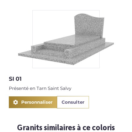
SI 01
T
Présenté en Tarn Saint Salvy
P
Personnaliser
Consulter
Granits similaires à ce coloris