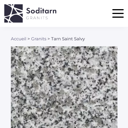
Aller
au
contenu
principal
Accueil
Granits
Tarn Saint Salvy
Fil
d'Ariane