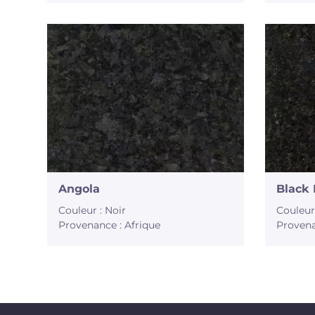
Angola
Black 
Couleur : Noir
Couleur
Provenance : Afrique
Provena