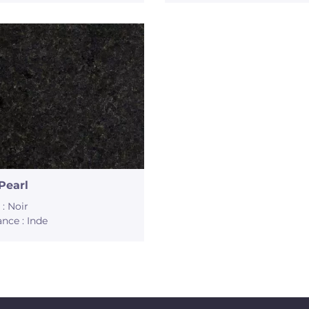
Pearl
 : Noir
nce : Inde