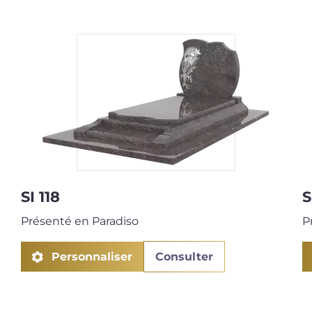
next
SI 118
S
Présenté en Paradiso
P
Personnaliser
Consulter