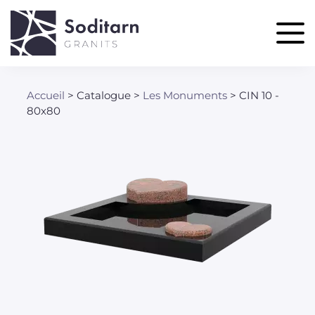
Aller
au
contenu
principal
Accueil
Catalogue
Les Monuments
CIN 10 -
Fil
80x80
d'Ariane