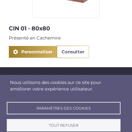
CIN 01 - 80x80
C
Présenté en Cachemire
P
Personnaliser
Consulter
Nous utilisons des cookies sur ce site pour
Mentions légales
améliorer votre expérience utilisateur.
Politique de confidentialité
PARAMÈTRES DES COOKIES
SODITARN
5 Hameau du Moulin du Pradel
81210 LACROUZETTE
TOUT REFUSER