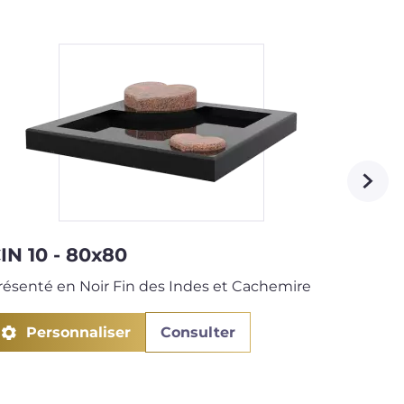
IN 10 - 80x80
CIN 0
résenté en Noir Fin des Indes et Cachemire
Présen
Personnaliser
Consulter
P