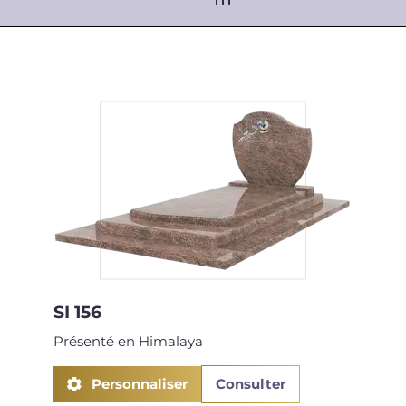
Type
Style
Croyance
SI 156
Présenté en Himalaya
Personnaliser
Consulter