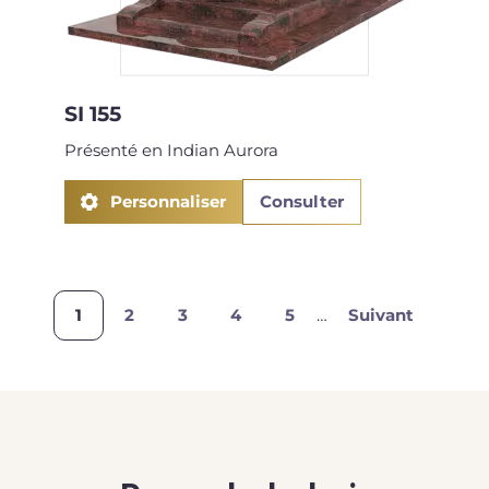
SI 155
Présenté en Indian Aurora
Personnaliser
Consulter
Page
1
Page
2
Page
3
Page
4
Page
5
…
Page
Suivant
courante
suivante