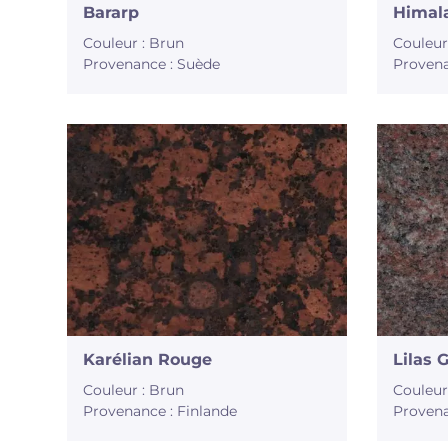
Bararp
Himal
Couleur : Brun
Couleur
Provenance : Suède
Provena
Karélian Rouge
Lilas 
Couleur : Brun
Couleur
Provenance : Finlande
Provena