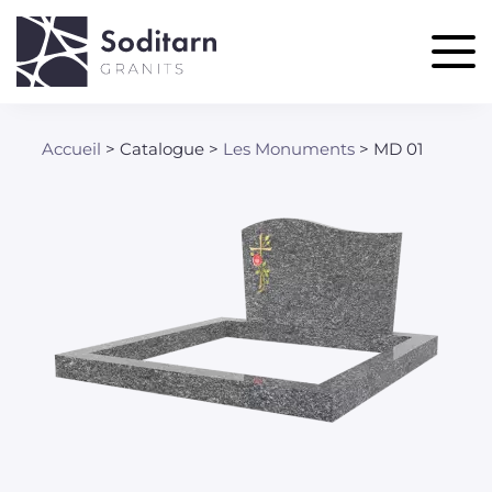
Aller
au
contenu
principal
Accueil
Catalogue
Les Monuments
MD 01
Fil
d'Ariane